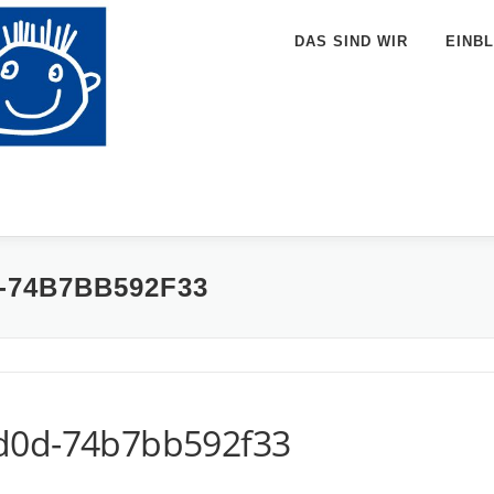
DAS SIND WIR
EINBL
D-74B7BB592F33
d0d-74b7bb592f33