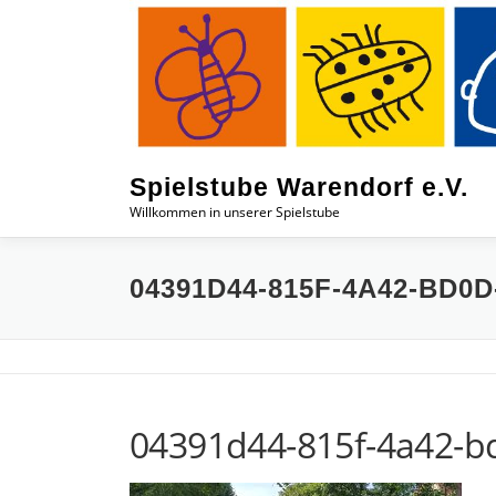
Zum
Inhalt
springen
Spielstube Warendorf e.V.
Willkommen in unserer Spielstube
04391D44-815F-4A42-BD0
04391d44-815f-4a42-b