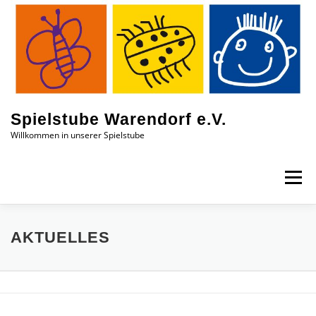
Zum
Inhalt
springen
Spielstube Warendorf e.V.
Willkommen in unserer Spielstube
Menü
DAS SIND WIR
EINBLICKE
AKTUELLES
AKTUELLES
KONTAKT
JOBS