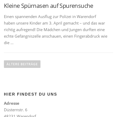
Kleine Spürnasen auf Spurensuche
Einen spannenden Ausflug zur Polizei in Warendorf
haben unsere Kinder am 3. April gemacht – und das war
richtig aufregend! Die Mädchen und Jungen durften eine
echte Gefängniszelle anschauen, einen Fingerabdruck wie
die …
B
e
ÄLTERE BEITRÄGE
i
t
r
a
HIER FINDEST DU UNS
g
s
Adresse
n
Düsternstr. 6
a
48231 Warendorf