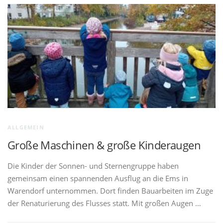
A
k
t
u
e
l
l
ALLGEMEIN
e
Große Maschinen & große Kinderaugen
s
Die Kinder der Sonnen- und Sternengruppe haben
gemeinsam einen spannenden Ausflug an die Ems in
Warendorf unternommen. Dort finden Bauarbeiten im Zuge
der Renaturierung des Flusses statt. Mit großen Augen …