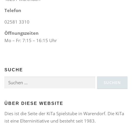
v
Telefon
i
02581 3310
g
a
Öffnungszeiten
t
Mo – Fr: 7:15 – 16:15 Uhr
i
o
n
SUCHE
Suchen
nach:
ÜBER DIESE WEBSITE
Dies ist die Seite der KiTa Spielstube in Warendorf. Die KiTa
ist eine Elterninitiative und besteht seit 1983.