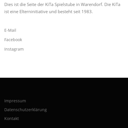
Dies ist die Seite der KiTa Spielstube in Warendorf. Die KiTa
ist eine Elterninitiative und besteht seit 1983.
E-Mail
Facebook
Instagram
Impressum
Datenschutzerklärung
Kontakt