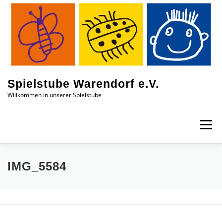
Zum
Inhalt
springen
Spielstube Warendorf e.V.
Willkommen in unserer Spielstube
Menü
DAS SIND WIR
EINBLICKE
AKTUELLES
IMG_5584
KONTAKT
JOBS