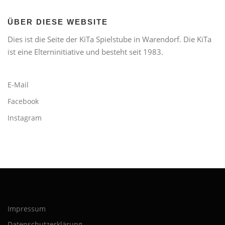
ÜBER DIESE WEBSITE
Dies ist die Seite der KiTa Spielstube in Warendorf. Die KiTa
ist eine Elterninitiative und besteht seit 1983.
E-Mail
Facebook
Instagram
Impressum
Datenschutzerklärung