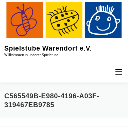
Zum
Inhalt
springen
Spielstube Warendorf e.V.
Willkommen in unserer Spielstube
Menü
DAS SIND WIR
EINBLICKE
AKTUELLES
C565549B-E980-4196-A03F-
319467EB9785
KONTAKT
JOBS