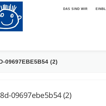
DAS SIND WIR
EINBL
-09697EBE5B54 (2)
68d-09697ebe5b54 (2)