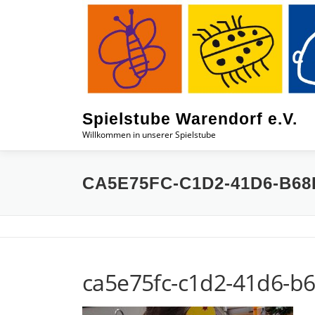
Zum
Inhalt
springen
Spielstube Warendorf e.V.
Willkommen in unserer Spielstube
CA5E75FC-C1D2-41D6-B68D
ca5e75fc-c1d2-41d6-b