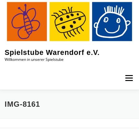
Zum
Inhalt
springen
Spielstube Warendorf e.V.
Willkommen in unserer Spielstube
Menü
DAS SIND WIR
EINBLICKE
AKTUELLES
IMG-8161
KONTAKT
JOBS