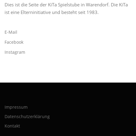
Dies ist die Seite der KiTa Spielstube in Warendorf. Die KiTa
ist eine Elterninitiative und besteht seit 1983.
E-Mail
Facebook
Instagram
Impressum
Datenschutzerklärung
Kontakt