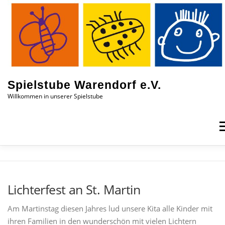
Zum
Inhalt
springen
Spielstube Warendorf e.V.
Willkommen in unserer Spielstube
M
DAS SIND WIR
EINBLICKE
AKTUELLES
Lichterfest an St. Martin
KONTAKT
JOBS
Am Martinstag diesen Jahres lud unsere Kita alle Kinder mit
ihren Familien in den wunderschön mit vielen Lichtern