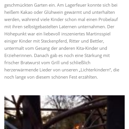
geschmückten Garten ein. Am Lagerfeuer konnte sich bei
heißem Kakao oder Glühwein gewärmt und unterhalten
werden, während viele Kinder schon mal einen Probelauf
mit ihren selbstgebastelten Laternen unternahmen. Der
Höhepunkt war ein liebevoll inszeniertes Martinsspiel
einiger Kinder mit Steckenpferd, Ritter und Bettler,
untermalt vom Gesang der anderen Kita-Kinder und
Erzieherinnen. Danach gab es noch eine Stärkung mit
frischer Bratwurst vom Grill und schließlich
herzerwärmende Lieder von unseren „Lichterkindern“, die
noch lange von diesem schönen Fest erzählten.