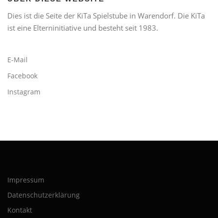
Dies ist die Seite der KiTa Spielstube in Warendorf. Die KiTa
ist eine Elterninitiative und besteht seit 1983.
E-Mail
Facebook
Instagram
Impressum
Datenschutzerklärung
Kontakt