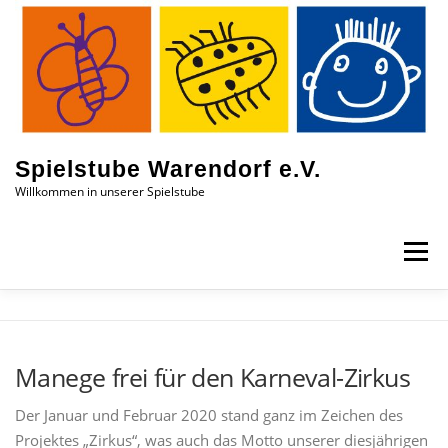
Zum
Inhalt
springen
Spielstube Warendorf e.V.
Willkommen in unserer Spielstube
Menü
DAS SIND WIR
EINBLICKE
AKTUELLES
Manege frei für den Karneval-Zirkus
KONTAKT
JOBS
Der Januar und Februar 2020 stand ganz im Zeichen des
Projektes „Zirkus“, was auch das Motto unserer diesjährigen