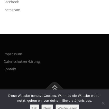
Facebook
Instagram
Impressum
Datenschutzerklärung
Kontakt
Diese Website benutzt Cookies. Wenn du die Website weiter
Copyright © 2026 Spielstube Warendorf e.V.
–
OnePress
nutzt, gehen wir von deinem Einverständnis aus.
Theme von FameThemes
OK
Nein
Weiterlesen