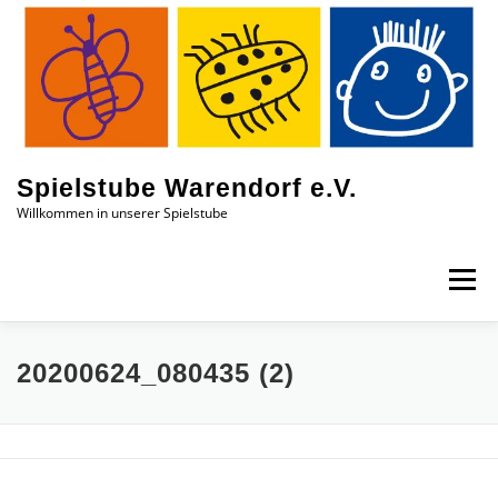
Zum
Inhalt
springen
Spielstube Warendorf e.V.
Willkommen in unserer Spielstube
Menü
DAS SIND WIR
EINBLICKE
AKTUELLES
20200624_080435 (2)
KONTAKT
JOBS