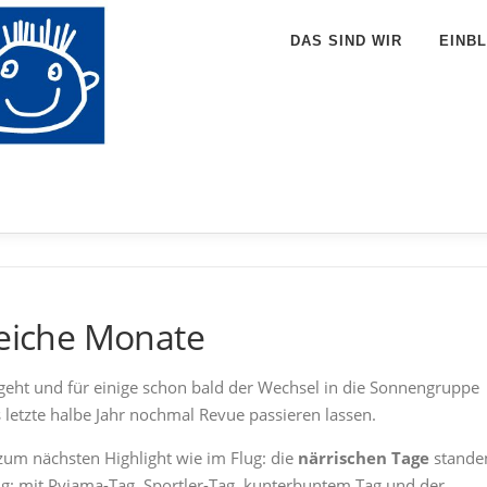
DAS SIND WIR
EINBL
reiche Monate
geht und für einige schon bald der Wechsel in die Sonnengruppe
s letzte halbe Jahr nochmal Revue passieren lassen.
zum nächsten Highlight wie im Flug: die
närrischen Tage
stande
g: mit Pyjama-Tag, Sportler-Tag, kunterbuntem Tag und der