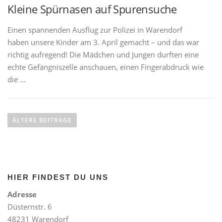
Kleine Spürnasen auf Spurensuche
Einen spannenden Ausflug zur Polizei in Warendorf
haben unsere Kinder am 3. April gemacht – und das war
richtig aufregend! Die Mädchen und Jungen durften eine
echte Gefängniszelle anschauen, einen Fingerabdruck wie
die …
B
e
ÄLTERE BEITRÄGE
i
t
r
a
HIER FINDEST DU UNS
g
s
Adresse
n
Düsternstr. 6
a
48231 Warendorf