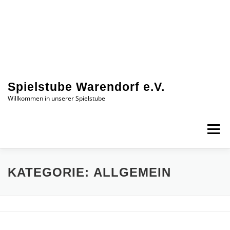
Zum
Inhalt
springen
Spielstube Warendorf e.V.
Willkommen in unserer Spielstube
Menü
DAS SIND WIR
EINBLICKE
AKTUELLES
KATEGORIE:
ALLGEMEIN
KONTAKT
JOBS