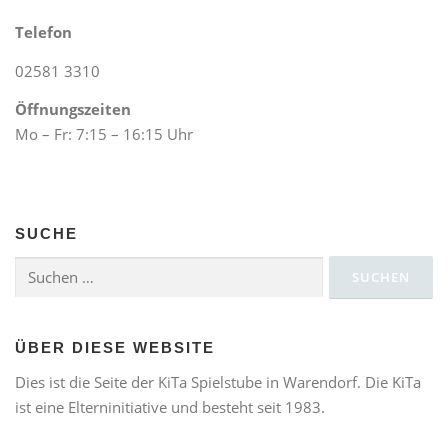
v
Telefon
i
02581 3310
g
a
Öffnungszeiten
t
Mo – Fr: 7:15 – 16:15 Uhr
i
o
n
SUCHE
Suchen
nach:
ÜBER DIESE WEBSITE
Dies ist die Seite der KiTa Spielstube in Warendorf. Die KiTa
ist eine Elterninitiative und besteht seit 1983.